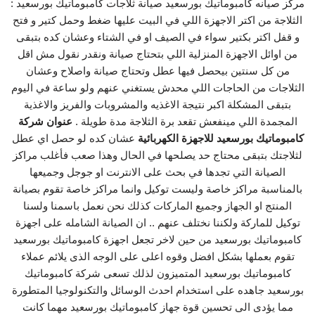
مركز صيانه كامبوماتيك بورسعيد صيانة ثلاجات كامبوماتيك بورسعيد :
الثلاجة من اكتر الاجهزة اللي في البيت عليها ضغط وحمل كتير و فتح
و قفل اكتر بكتير سواء في الصيف او في الشتاء وعشان كده بتبقى
من اوائل الاجهزة المنزلية اللي بتحتاج صيانة ونقدر نقول مش اقل
من كل سنتين بيحصل فيها عطل وتحتاج صيانة واصلاح وعشان
الثلاجات من الحاجات اللي محدش يستغني عنهم ولو ساعة في اليوم
بتبقى المشكلة اكبر نتيجة الاغذيه والمشروبات والفريز والاغذية
المجمدة اللي مينفعش تقعد برة الثلاجة مدة طويلة .
عنوان شركة
كامبوماتيك بورسعيد للاجهزة الكهربائية
عشان كده لو حصل اي عطل
لثلاجتك بتبقى محتاج حد يصلحها في الحال وهذا صعب فأغلب مراكز
الصيانة التي تجدها في بحث على الانترنت او جوجل وجميعها
بالمناسبة مراكز خاصة وليست توكيل وانما مراكز خاصة تقوم بصيانة
المنتج او الجهاز وجميع الماركات كذلك نحن نعمل باسمنا ولسنا
توكيل للماركة ولكننا نختلف عنهم .. ان الصيانة الشامله على اجهزة
كامبوماتيك بورسعيد من حين لاخر تجعل اجهزة كامبوماتيك بورسعيد
تقوم بعملها بشكل افضل وقوه اعلى على الوجه الذى يلائم عملاء
كامبوماتيك بورسعيد المتميزون لذلك تسعى شركة كامبوماتيك
بورسعيد جاهده على استخدام احدث الوسائل والتكنولوجيا المتطورة
مما يؤدى الى تحسين قوة جهاز كامبوماتيك بورسعيد مهما كانت