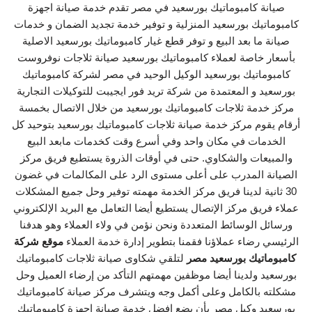
صيانة كامبوماتيك بورسعيد في مصر تقدم خدمة صيانة اجهزة
كامبوماتيك بورسعيد المنزلية و توفير خدمة تجديد الضمان و خدمات
صيانة ما بعد البيع و توفر قطع غيار كامبوماتيك بورسعيد الاصلية
بأسعار خاصة لعملاء كامبوماتيك بورسعيد صيانة ثلاجات نوفروست
كامبوماتيك بورسعيد الوكيل الوحيد في مصر لشركة كامبوماتيك
بورسعيد و المعتمدة من شركة تريد فور ايجيبت للتوكيلات التجارية
مركز خدمة ثلاجات كامبوماتيك بورسعيد من خلال الاتصال بخمسة
أرقام يقوم مركز خدمة صيانة ثلاجات كامبوماتيك بورسعيد بتوحيد كل
الخدمات في مكان واحد وفي أسرع وقت كخدمات مابعد البيع
والمبيعات والشكاوي. حتى في أوقات الذروة يستطيع فريق مركز
الصيانة المدرب على أعلى مستوى الرد على المكالمات في غضون
30 ثانية لدينا فريق مركز الخدمة مهمته توفير وحل جميع المشكلات
عملاء فريق مركز الإتصال يستطيع أيضا التعامل مع البريد الإلكتروني
ورسائل الوسائط المتعددة ونحن نؤمن في ولاء العملاء وهو هدفنا
الرئيسي رضاء عملاؤنا فقمنا بتطوير إدارة خدمة العملاء
موقع شركة
كامبوماتيك بورسعيد مصر
لتلقي شكاوى صيانة ثلاجات كامبوماتيك
بورسعيد ولدينا أيضا موظفين مهمتهم التأكد من إرضاء العميل وحل
مشكلته بالكامل وعلى أكمل وجه ويتشرف مركز صيانة كامبوماتيك
بورسعيد وكيل مصر بأن يضع افضل خدمة صيانة اجهزة كامبوماتيك