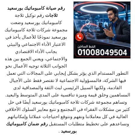
رقم صيانة كامبوماتيك بورسعيد
ثلاجات
رقم توكيل ثلاجة
كامبوماتيك بورسعيد وضعت
مجموعة شركات ثلاجة كامبوماتيك
بورسعيد نموذجًا للأعمال يأخذ في
الاعتبار الأداء الاجتماعي والبيئي
بجانب الأداء الاقتصادي
والاجتماعي، ويعني الجمع بين هذه
الجوانب الثلاثة توجيه الأعمال نحو
التطور المستدام الذي يؤثر بشكل إيجابي على المجالات التي تعمل
فيها الشركة، فالمسؤولية الاجتماعية لا تقتصر فقط على الأجيال
القادمة، ولكنها السبيل الرئيسي لبث الثقة والمصداقية لدى
المساهمين وخلق قيمة وميزة تنافسية على المدى المتوسط والبعيد.
وتساهم مجموعة شركات ثلاجة كامبوماتيك بورسعيد أيضًا في حل
كثير من مشكلات الفقراء في المجتمع و نتبع معايير السلوك الأخلاقي
العالية في كل معاملاتنا ونفهم ونتوقع احتياجات عملائنا وإمكانياتهم
ونساعدهم على تخطيط متطلبات المستقبل
رقم ضمان كامبوماتيك
بورسعيد
.