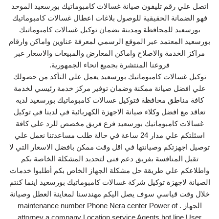
اتصل علي رقم تليفون صيانة غسالات كامبوماتيك بورسعيد الموحد
فهو الضمانة الحقيقية للوصول بلاغات اعطال غسالات كامبوماتيك
بورسعيد للمحافظة ومدينة بضمان توكيل غسالات كامبوماتيك
بورسعيد المعتمد عبر الموقع الرسمي لمعرفة عناوين واماكن وارقام
مراكز الخدمة والاصلاح واماكن المعارض والمبيعات والاسعار عبر
فروعنا المنتشرة بجميع انحاء الجمهورية.
توكيل غسالات كامبوماتيك بورسعيد يعمل علي التأكد من حصولك
علي افضل صيانة ممكنة وضمان توفير مركز خدمة رئيسي لخدمة
كافة مناطق محافظة فتوكيل غسالات كامبوماتيك بورسعيد لديه
تعاقد مع افضل وكلاء صيانة الاجهزة الكهربائية في لدينا في توكيل
غسالات كامبوماتيك بورسعيد فرع فريق مخصص للرد علي كافة
اسئلتكم علي مدار 24 ساعة في حالة طلب مساعدتنا نعمل علي
توصيل اجهزتكم وصيانتها في اقل وقت ممكن بافضل الاسعار التي لا
تقبل المنافسة بفريق دعم فني لتحديد المشكلة الخاصة بكم
واطلاعكم علي طريقة حل مشكلة الجهاز الخاص بكم أطلبوا خدمات
الصيانة لاجهزة توكيل شركة غسالات كامبوماتيك بورسعيد اينما كنتم
خلال وقت قياسي سوف يصل اليكم مهندسنا لمعاينة العطل وصيانة
الجهاز . maintenance number Phone Nera center Power of
attorney a company Location service Agents hot line User