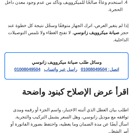
استخدم وعاءً صالحًا للميكروويف وتأكد من عدم وجود معدن داخل
الحجرة.
إذا لم يتغير العرض، اترك الجهاز متوقفًا وسجّل نتيجة كل خطوة عند
حجز
صيانة ميكروويف زانوسي
. لا تفتح الغطاء ولا تلمس التوصيلات
الداخلية.
وسائل طلب صيانة ميكروويف زانوسي
اتصل: 01008049504
راسل عبر واتساب
01008049504
اقرأ عرض الإصلاح كبنود واضحة
اطلب بيان العطل الذي أثبته الاختبار، واسم الجزء أو رقمه ومدى
توافقه مع موديل زانوسي، وهل السعر يشمل التركيب والتجربة.
اسأل أيضًا عن مدة الضمان وما يغطيه، واحتفظ بصورة الفاتورة أو
أمر الشغل.