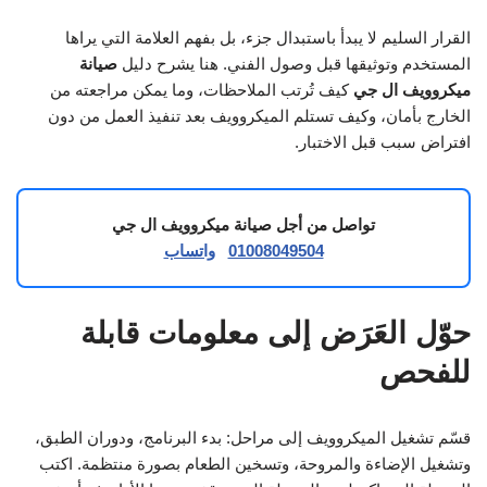
القرار السليم لا يبدأ باستبدال جزء، بل بفهم العلامة التي يراها
المستخدم وتوثيقها قبل وصول الفني. هنا يشرح دليل
صيانة
ميكروويف ال جي
كيف تُرتب الملاحظات، وما يمكن مراجعته من
الخارج بأمان، وكيف تستلم الميكروويف بعد تنفيذ العمل من دون
افتراض سبب قبل الاختبار.
تواصل من أجل صيانة ميكروويف ال جي
01008049504
واتساب
حوّل العَرَض إلى معلومات قابلة
للفحص
قسّم تشغيل الميكروويف إلى مراحل: بدء البرنامج، ودوران الطبق،
وتشغيل الإضاءة والمروحة، وتسخين الطعام بصورة منتظمة. اكتب