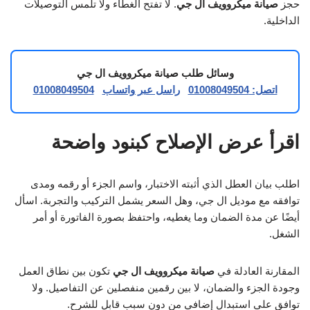
حجز
صيانة ميكروويف ال جي
. لا تفتح الغطاء ولا تلمس التوصيلات
الداخلية.
وسائل طلب صيانة ميكروويف ال جي
اتصل: 01008049504
راسل عبر واتساب
01008049504
اقرأ عرض الإصلاح كبنود واضحة
اطلب بيان العطل الذي أثبته الاختبار، واسم الجزء أو رقمه ومدى
توافقه مع موديل ال جي، وهل السعر يشمل التركيب والتجربة. اسأل
أيضًا عن مدة الضمان وما يغطيه، واحتفظ بصورة الفاتورة أو أمر
الشغل.
المقارنة العادلة في
صيانة ميكروويف ال جي
تكون بين نطاق العمل
وجودة الجزء والضمان، لا بين رقمين منفصلين عن التفاصيل. ولا
توافق على استبدال إضافي من دون سبب قابل للشرح.