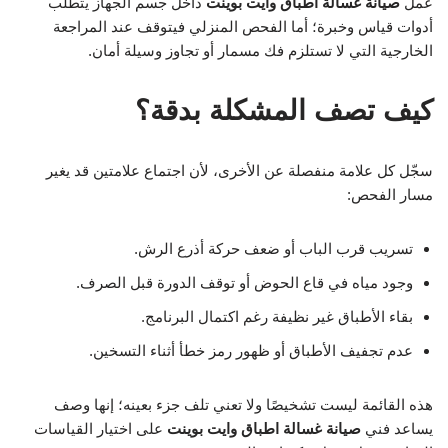
عمل
صيانة غسالة اطباق وايت بوينت
داخل جسم الجهاز يتطلب
أدوات قياس وخبرة؛ أما الفحص المنزلي فيتوقف عند المراجعة
الخارجية التي لا تستلزم فك مسمار أو تجاوز وسيلة أمان.
كيف تصف المشكلة بدقة؟
سجّل كل علامة منفصلة عن الأخرى، لأن اجتماع علامتين قد يغير
مسار الفحص:
تسريب قرب الباب أو ضعف حركة أذرع الرش.
وجود مياه في قاع الحوض أو توقف الدورة قبل الصرف.
بقاء الأطباق غير نظيفة رغم اكتمال البرنامج.
عدم تجفيف الأطباق أو ظهور رمز خطأ أثناء التسخين.
هذه القائمة ليست تشخيصًا ولا تعني تلف جزء بعينه؛ إنها وصف
يساعد فني
صيانة غسالة اطباق وايت بوينت
على اختيار القياسات