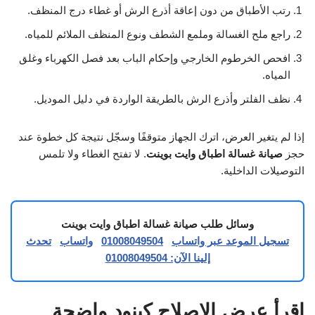
رتب الأطباق من دون إعاقة أذرع الرش أو غطاء درج المنظف.
راجع ملح الغسالة وملمع الشطف ونوع المنظف الملائم للمياه.
افحص الخرطوم الخارجي وإحكام الباب بعد فصل الكهرباء وغلق
المياه.
نظف الفلتر وأذرع الرش بالطريقة الواردة في دليل الموديل.
إذا لم يتغير العرض، اترك الجهاز متوقفًا وسجّل نتيجة كل خطوة عند
حجز
صيانة غسالة اطباق وايت بوينت
. لا تفتح الغطاء ولا تلمس
التوصيلات الداخلية.
وسائل طلب صيانة غسالة اطباق وايت بوينت
تسجيل الموعد عبر واتساب
01008049504
واتساب
تحدث
إلينا الآن: 01008049504
اقرأ عرض الإصلاح كبنود واضحة