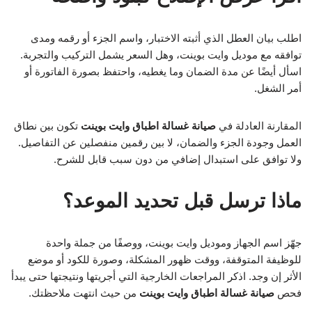
اطلب بيان العطل الذي أثبته الاختبار، واسم الجزء أو رقمه ومدى
توافقه مع موديل وايت بوينت، وهل السعر يشمل التركيب والتجربة.
اسأل أيضًا عن مدة الضمان وما يغطيه، واحتفظ بصورة الفاتورة أو
أمر الشغل.
المقارنة العادلة في
صيانة غسالة اطباق وايت بوينت
تكون بين نطاق
العمل وجودة الجزء والضمان، لا بين رقمين منفصلين عن التفاصيل.
ولا توافق على استبدال إضافي من دون سبب قابل للشرح.
ماذا ترسل قبل تحديد الموعد؟
جهّز اسم الجهاز وموديل وايت بوينت، ووصفًا من جملة واحدة
للوظيفة المتوقفة، ووقت ظهور المشكلة، وصورة للكود أو موضع
الأثر إن وجد. اذكر المراجعات الخارجية التي أجريتها ونتيجتها حتى يبدأ
فحص
صيانة غسالة اطباق وايت بوينت
من حيث انتهت ملاحظتك.