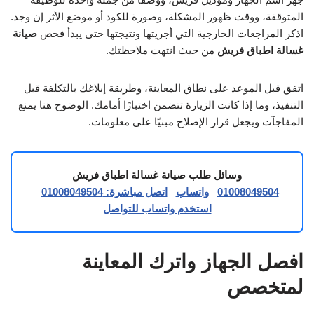
المتوقفة، ووقت ظهور المشكلة، وصورة للكود أو موضع الأثر إن وجد.
اذكر المراجعات الخارجية التي أجريتها ونتيجتها حتى يبدأ فحص
صيانة
غسالة اطباق فريش
من حيث انتهت ملاحظتك.
اتفق قبل الموعد على نطاق المعاينة، وطريقة إبلاغك بالتكلفة قبل
التنفيذ، وما إذا كانت الزيارة تتضمن اختبارًا أمامك. الوضوح هنا يمنع
المفاجآت ويجعل قرار الإصلاح مبنيًا على معلومات.
وسائل طلب صيانة غسالة اطباق فريش
01008049504
واتساب
اتصل مباشرة: 01008049504
استخدم واتساب للتواصل
افصل الجهاز واترك المعاينة
لمتخصص