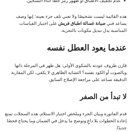
عدم تجفيف الأطباق أو ظهور رمز خطأ أثناء التسخين.
هذه القائمة ليست تشخيصًا ولا تعني تلف جزء بعينه؛ إنها وصف
يساعد فني
صيانة غسالة اطباق فريش
على اختيار القياسات
المناسبة بدل تبديل مكونات بالتجربة.
عندما يعود العطل نفسه
قارن ظروف عودته بالشكوى الأولى: هل ظهر في المرحلة ذاتها
وبالصوت أو الكود نفسه؟ التشابه الظاهري لا يكفي، لكن المقارنة
الدقيقة تساعد على مراجعة الإصلاح السابق.
لا تبدأ من الصفر
قدم الفاتورة وبيان الجزء وملخص اختبار الاستلام. هذه السجلات تمنع
إعادة الخطوات بلا داعٍ وتوضح ما يدخل في الضمان وما يحتاج فحصًا
جديدًا.