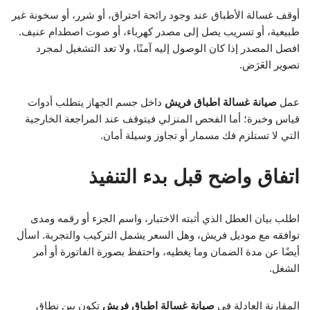
أوقف غسالة الأطباق عند وجود رائحة احتراق، أو شرر، أو سخونة غير
طبيعية، أو تسريب يصل إلى مصدر كهرباء، أو صوت اصطدام عنيف.
افصل المصدر إذا كان الوصول إليه آمنًا، ولا تعد التشغيل لمجرد
تصوير العَرَض.
عمل
صيانة غسالة اطباق فريش
داخل جسم الجهاز يتطلب أدوات
قياس وخبرة؛ أما الفحص المنزلي فيتوقف عند المراجعة الخارجية
التي لا تستلزم فك مسمار أو تجاوز وسيلة أمان.
اتفاق واضح قبل بدء التنفيذ
اطلب بيان العطل الذي أثبته الاختبار، واسم الجزء أو رقمه ومدى
توافقه مع موديل فريش، وهل السعر يشمل التركيب والتجربة. اسأل
أيضًا عن مدة الضمان وما يغطيه، واحتفظ بصورة الفاتورة أو أمر
الشغل.
المقارنة العادلة في
صيانة غسالة اطباق فريش
تكون بين نطاق