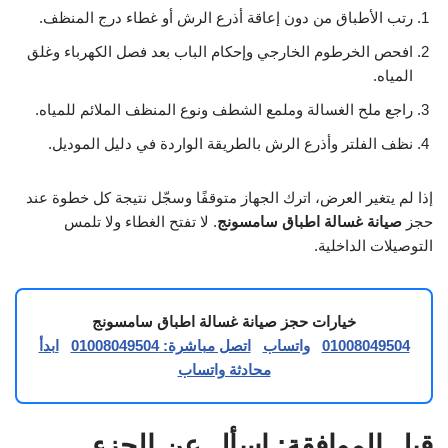
رتب الأطباق من دون إعاقة أذرع الرش أو غطاء درج المنظف.
افحص الخرطوم الخارجي وإحكام الباب بعد فصل الكهرباء وغلق
المياه.
راجع ملح الغسالة وملمع الشطف ونوع المنظف الملائم للمياه.
نظف الفلتر وأذرع الرش بالطريقة الواردة في دليل الموديل.
إذا لم يتغير العرض، اترك الجهاز متوقفًا وسجّل نتيجة كل خطوة عند
حجز
صيانة غسالة اطباق سامسونج
. لا تفتح الغطاء ولا تلمس
التوصيلات الداخلية.
خيارات حجز صيانة غسالة اطباق سامسونج
01008049504
واتساب
اتصل مباشرة: 01008049504
ابدأ
محادثة واتساب
قبل الموافقة: اسأل عن الجزء