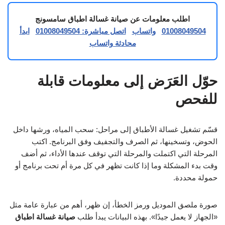
اطلب معلومات عن صيانة غسالة اطباق سامسونج
01008049504
واتساب
اتصل مباشرة: 01008049504
ابدأ
محادثة واتساب
حوّل العَرَض إلى معلومات قابلة
للفحص
قسّم تشغيل غسالة الأطباق إلى مراحل: سحب المياه، ورشها داخل
الحوض، وتسخينها، ثم الصرف والتجفيف وفق البرنامج. اكتب
المرحلة التي اكتملت والمرحلة التي توقف عندها الأداء، ثم أضف
وقت بدء المشكلة وما إذا كانت تظهر في كل مرة أم تحت برنامج أو
حمولة محددة.
صورة ملصق الموديل ورمز الخطأ، إن ظهر، أهم من عبارة عامة مثل
«الجهاز لا يعمل جيدًا». بهذه البيانات يبدأ طلب
صيانة غسالة اطباق