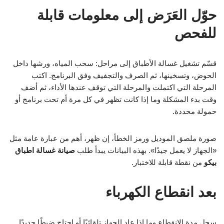
حوّل العَرَض إلى معلومات قابلة
للفحص
قسّم تشغيل غسالة الأطباق إلى مراحل: سحب المياه، ورشها داخل
الحوض، وتسخينها، ثم الصرف والتجفيف وفق البرنامج. اكتب
المرحلة التي اكتملت والمرحلة التي توقف عندها الأداء، ثم أضف
وقت بدء المشكلة وما إذا كانت تظهر في كل مرة أم تحت برنامج أو
حمولة محددة.
صورة ملصق الموديل ورمز الخطأ، إن ظهر، أهم من عبارة عامة مثل
«الجهاز لا يعمل جيدًا». بهذه البيانات يبدأ طلب
صيانة غسالة اطباق
بيكو
من نقطة قابلة للاختبار.
بعد انقطاع الكهرباء
سجل مدة الانقطاع وما إذا عاد الجهاز تلقائيًا أو احتاج ضبطًا جديدًا.