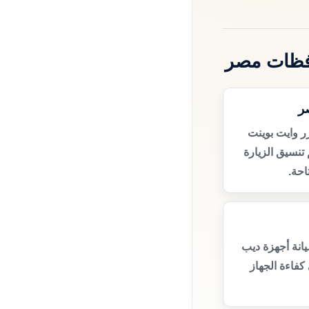
افظات مصر
ر
ر وايت بوينت
نسيق الزيارة
حة.
انة أجهزة ديب
كفاءة الجهاز