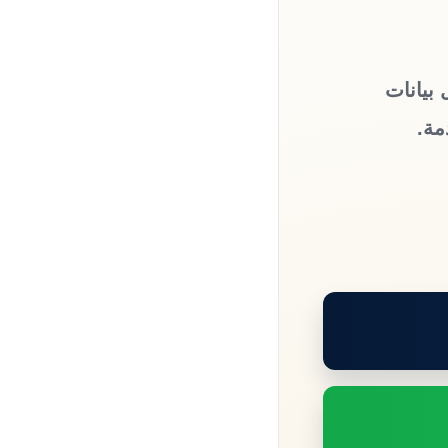
 بيانات
مة.