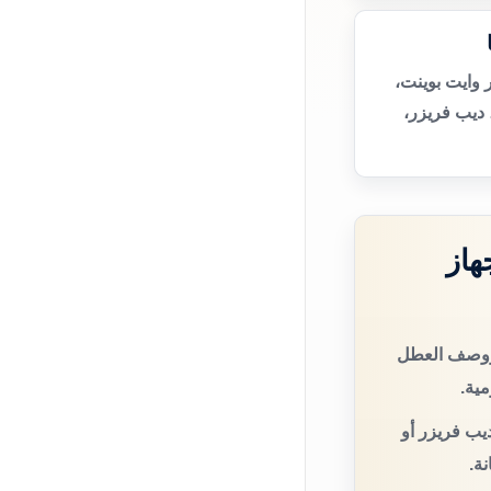
 وايت بوينت،
 ديب فريزر،
هاز
 ووصف العطل
مية.
يب فريزر أو
ة.