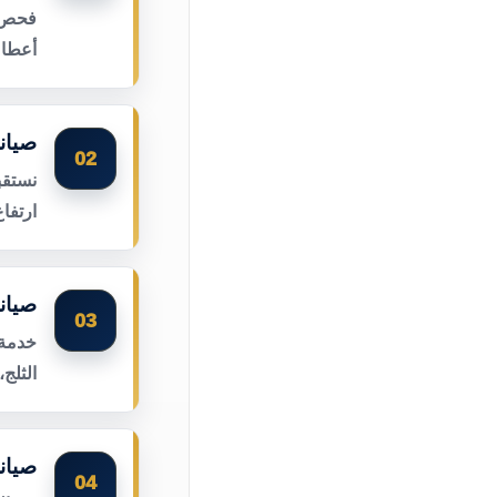
فحص أ
أعطال
صيان
02
نستقب
ارتفا
صيان
03
خدمة 
الثلج
صيان
04