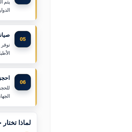
يتم ا
الدوا
صيان
05
نوفر 
الأطب
احجز
06
للحجز
الجها
لماذا تختار