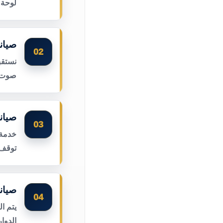
لوحة 
صيان
02
نستقب
صوت ا
صيان
03
خدمة 
توقف 
صيان
04
يتم ا
الدوا