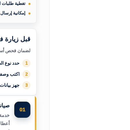
تغطية طلبات 
إمكانية إرسال
قبل زيارة ف
لضمان فحص أسرع
حدد نوع الج
1
اكتب وصف
2
جهز بيانات
3
صيان
01
خدمة 
أعطال