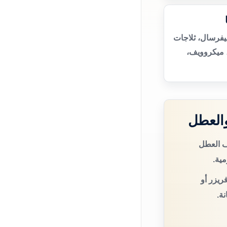
نيفرسال، ثلاجات
 ميكروويف،
والعطل
ف العطل
مية.
ريزر أو
ة.