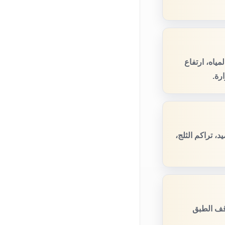
ياه، ارتفاع
رة.
، تراكم الثلج،
قف الطبق