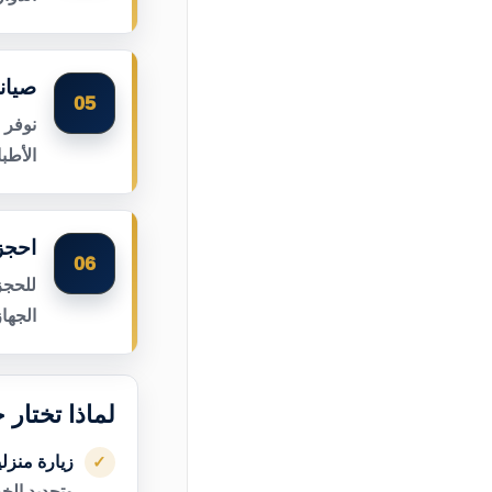
صيان
05
نوفر 
الأطب
احجز
06
للحجز
الجها
لماذا تختار
زيارة منزل
✓
وتحديد الخ