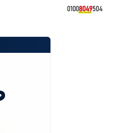
تخطى
إلى
المحتوى
ص