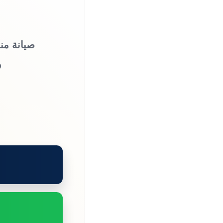
صيانة من
و