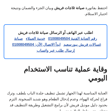
احتفظ بفاتورة
صيانة ثلاجات فريش
وبيان الجزء والضمان ونتيجة
اختبار الاستلام.
اطلب عبر الهاتف أو الرسائل صيانة ثلاجات فريش
رقم العناية الفنية 01008049504
خدمة العملاء
صيانة
غسالات فريش ببورسعيد
ابدأ الاتصال الآن: 01008049504
إرسال طلب عبر واتساب
وقاية عملية تناسب الاستخدام
اليومي
العناية المناسبة لهذا الجهاز تشمل تنظيف جلدة الباب بلطف، وترك
فراغ لحركة الهواء، وعدم إدخال الطعام وهو شديد السخونة. التزم
بحدود دليل موديل فريش لأن برامج التشغيل وطريقة التنظيف قد
تختلف حتى داخل العلامة نفسها.