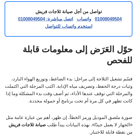
تواصل من أجل صيانة ثلاجات فريش
01008049504
واتساب
اتصل مباشرة: 01008049504
استخدم واتساب للتواصل
حوّل العَرَض إلى معلومات قابلة
للفحص
قسّم تشغيل الثلاجة إلى مراحل: بدء الضاغط، وتوزيع الهواء البارد،
وثبات درجة الحفظ، وتصريف مياه الإذابة. اكتب المرحلة التي اكتملت
والمرحلة التي توقف عندها الأداء، ثم أضف وقت بدء المشكلة وما إذا
كانت تظهر في كل مرة أم تحت برنامج أو حمولة محددة.
صورة ملصق الموديل ورمز الخطأ، إن ظهر، أهم من عبارة عامة مثل
«الجهاز لا يعمل جيدًا». بهذه البيانات يبدأ طلب
صيانة ثلاجات فريش
من نقطة قابلة للاختبار.