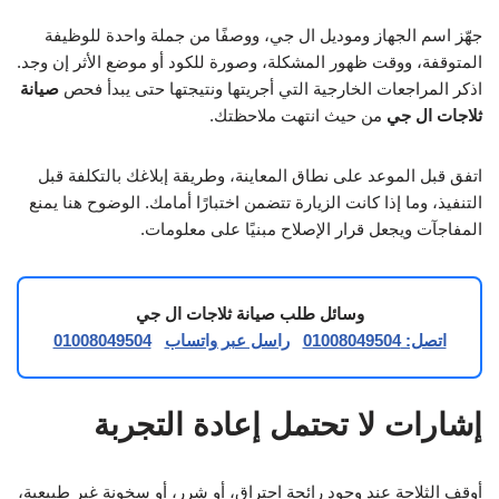
جهّز اسم الجهاز وموديل ال جي، ووصفًا من جملة واحدة للوظيفة
المتوقفة، ووقت ظهور المشكلة، وصورة للكود أو موضع الأثر إن وجد.
اذكر المراجعات الخارجية التي أجريتها ونتيجتها حتى يبدأ فحص
صيانة
ثلاجات ال جي
من حيث انتهت ملاحظتك.
اتفق قبل الموعد على نطاق المعاينة، وطريقة إبلاغك بالتكلفة قبل
التنفيذ، وما إذا كانت الزيارة تتضمن اختبارًا أمامك. الوضوح هنا يمنع
المفاجآت ويجعل قرار الإصلاح مبنيًا على معلومات.
وسائل طلب صيانة ثلاجات ال جي
اتصل: 01008049504
راسل عبر واتساب
01008049504
إشارات لا تحتمل إعادة التجربة
أوقف الثلاجة عند وجود رائحة احتراق، أو شرر، أو سخونة غير طبيعية،